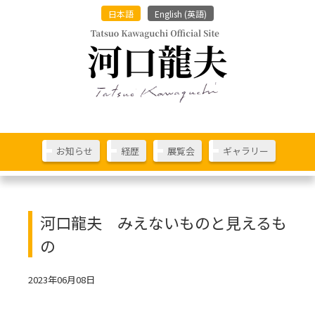
日本語
English
(
英語
)
お知らせ
経歴
展覧会
ギャラリー
河口龍夫 みえないものと見えるも
の
2023年06月08日