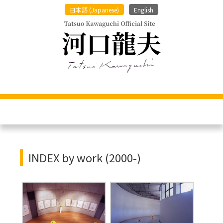
日本語
(
Japanese
)
English
INDEX by work (2000-)