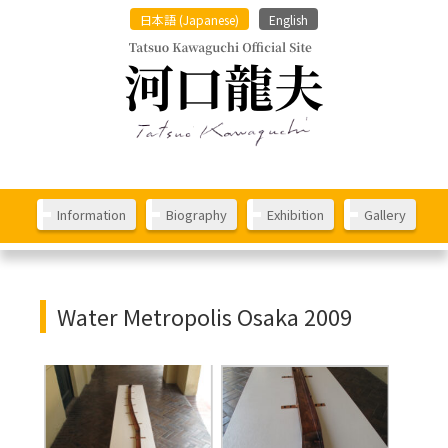
日本語
(
Japanese
)
English
Information
Biography
Exhibition
Gallery
Water Metropolis Osaka 2009